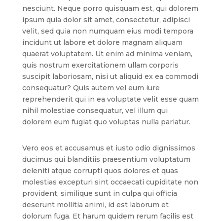
nesciunt. Neque porro quisquam est, qui dolorem
ipsum quia dolor sit amet, consectetur, adipisci
velit, sed quia non numquam eius modi tempora
incidunt ut labore et dolore magnam aliquam
quaerat voluptatem. Ut enim ad minima veniam,
quis nostrum exercitationem ullam corporis
suscipit laboriosam, nisi ut aliquid ex ea commodi
consequatur? Quis autem vel eum iure
reprehenderit qui in ea voluptate velit esse quam
nihil molestiae consequatur, vel illum qui
dolorem eum fugiat quo voluptas nulla pariatur.
Vero eos et accusamus et iusto odio dignissimos
ducimus qui blanditiis praesentium voluptatum
deleniti atque corrupti quos dolores et quas
molestias excepturi sint occaecati cupiditate non
provident, similique sunt in culpa qui officia
deserunt mollitia animi, id est laborum et
dolorum fuga. Et harum quidem rerum facilis est